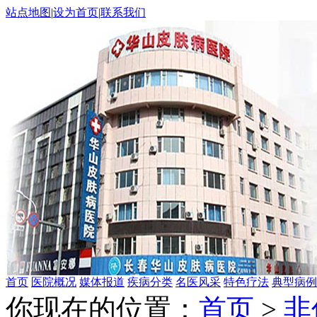
站点地图
|
设为首页
|
联系我们
首页
医院概况
媒体报道
疾病分类
名医风采
特色疗法
典型病例
你现在的位置：
首页
>
非