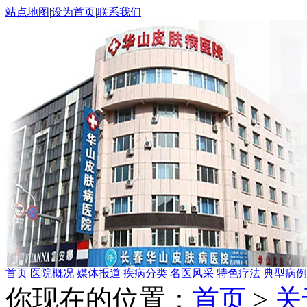
站点地图
|
设为首页
|
联系我们
首页
医院概况
媒体报道
疾病分类
名医风采
特色疗法
典型病例
你现在的位置：
首页
>
关