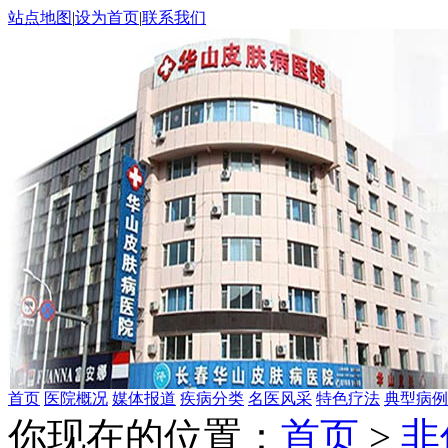
站点地图
|
设为首页
|
联系我们
首页
医院概况
媒体报道
疾病分类
名医风采
特色疗法
典型病例
你现在的位置：
首页
>
非