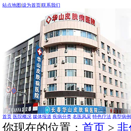
站点地图
|
设为首页
|
联系我们
首页
医院概况
媒体报道
疾病分类
名医风采
特色疗法
典型病例
你现在的位置：
首页
>
非