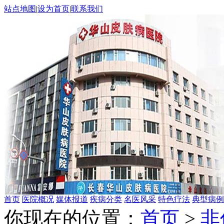
站点地图
|
设为首页
|
联系我们
首页
医院概况
媒体报道
疾病分类
名医风采
特色疗法
典型病例
你现在的位置：
首页
>
非