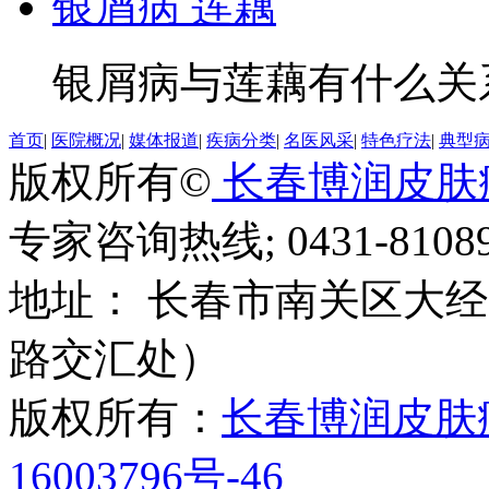
银屑病 莲藕
银屑病与莲藕有什么关系
首页
|
医院概况
|
媒体报道
|
疾病分类
|
名医风采
|
特色疗法
|
典型
版权所有©
长春博润皮肤
专家咨询热线; 0431-81089
地址： 长春市南关区大经路
路交汇处）
版权所有：
长春博润皮肤
16003796号-46